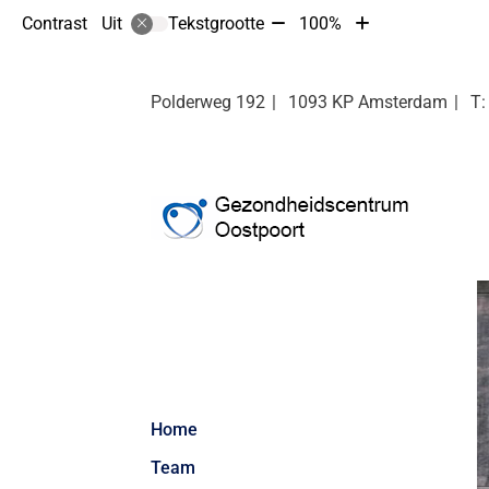
Tekst
Tekst
Contrast
Tekstgrootte
100%
Uit
verkleinen
vergroten
met
met
10%
10%
Polderweg
192
1093 KP
Amsterdam
Hoofdmenu
Home
Team