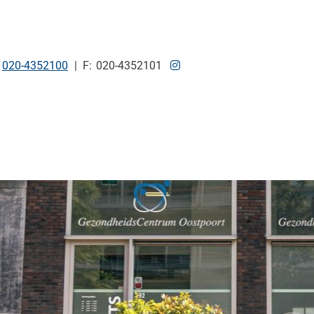
Tel:
Bezoek
020-4352100
020-4352101
onze
Instagram
pagina