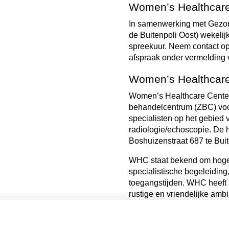
Women’s Healthcare 
In samenwerking met Gezo
de Buitenpoli Oost) wekeli
spreekuur. Neem contact op 
afspraak onder vermelding
Women’s Healthcare 
Women’s Healthcare Center
behandelcentrum (ZBC) voo
specialisten op het gebied 
radiologie/echoscopie. De 
Boshuizenstraat 687 te Buit
WHC staat bekend om hoge 
specialistische begeleiding
toegangstijden. WHC heeft 
rustige en vriendelijke amb
informatie is te vinden op
w