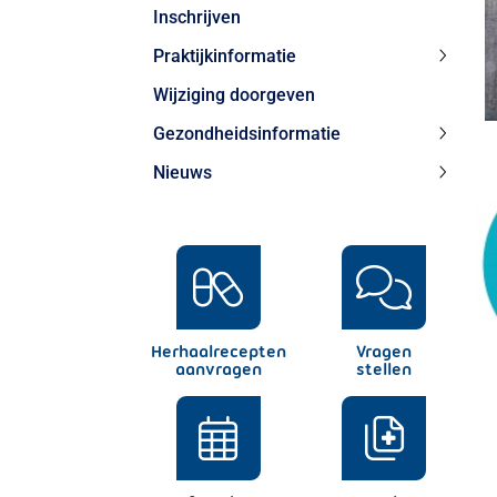
Inschrijven
Praktijkinformatie
Praktij
Wijziging doorgeven
subme
Gezondheidsinformatie
Gezond
Nieuws
subme
Nieuw
subme
Herhaalrecepten
Vragen
aanvragen
stellen