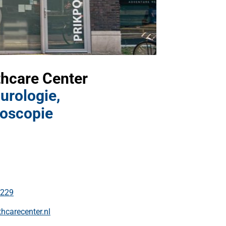
hcare Center
urologie,
hoscopie
0229
carecenter.nl