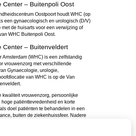
Center – Buitenpoli Oost
ndheidscentrum Oostpoort houdt WHC (op
jks een gynaecologisch en urologisch (D/V)
met de huisarts voor een verwijzing of
 van WHC Buitenpoli Oost.
Center – Buitenveldert
 Amsterdam (WHC) is een zelfstandig
r vrouwenzorg met verschillende
van Gynaecologie, urologie,
hoofdlocatie van WHC is op de Van
enveldert.
kwaliteit vrouwenzorg, persoonlijke
, hoge patiënttevredenheid en korte
als doel patiënten te behandelen in een
iance, buiten de ziekenhuissfeer. Nadere
ww.womenshealthcarecenter.nl