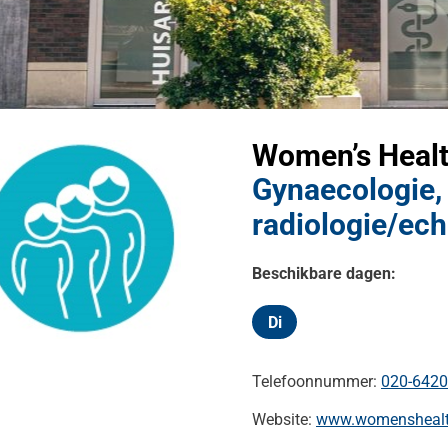
kinformatie
nu
heidsinformatie
Women’s Healt
nu
s
Gynaecologie, 
nu
radiologie/ec
Beschikbare dagen:
Di
Dinsdag
Telefoonnummer:
020-642
Website:
www.womenshealth