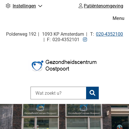
Instellingen
Patiëntenomgeving
Hoofdm
Menu
Tel:
Polderweg
192
1093 KP
Amsterdam
020-4352100
Bezoek
020-4352101
onze
Instagram
pagina
Zoeken