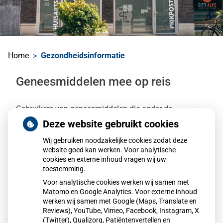
Home
Gezondheidsinformatie
Geneesmiddelen mee op reis
Gebruikers van geneesmiddelen die onder de
opiumwet vallen kunnen deze niet zomaar meenemen
Deze website gebruikt cookies
naar het buitenland. Hiervoor is een verklaring nodig.
Wij gebruiken noodzakelijke cookies zodat deze
website goed kan werken. Voor analytische
Wat zijn de opiumwetsmiddelen
cookies en externe inhoud vragen wij uw
toestemming.
Voor analytische cookies werken wij samen met
Welke verklaring is nodig
Matomo en Google Analytics. Voor externe inhoud
werken wij samen met Google (Maps, Translate en
Reviews), YouTube, Vimeo, Facebook, Instagram, X
(Twitter), Qualizorg, Patiëntenvertellen en