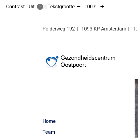
Tekst
Tekst
Contrast
Tekstgrootte
100%
Uit
verkleinen
vergroten
met
met
10%
10%
Polderweg
192
1093 KP
Amsterdam
Hoofdmenu
Home
Team