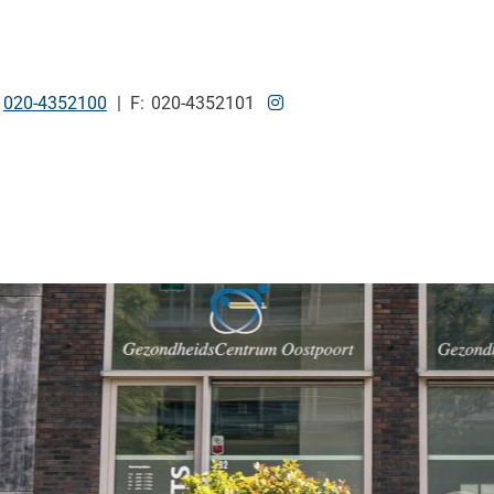
Tel:
Bezoek
020-4352100
020-4352101
onze
Instagram
pagina