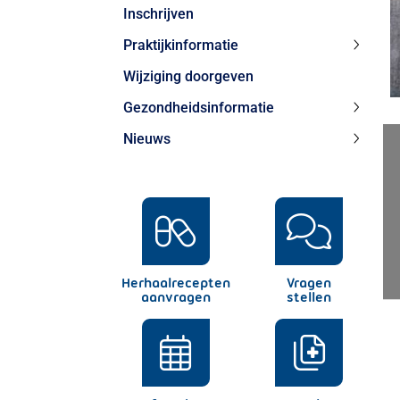
Inschrijven
Praktijkinformatie
Praktij
Wijziging doorgeven
subme
Gezondheidsinformatie
Gezond
Nieuws
subme
Nieuw
subme
Herhaalrecepten
Vragen
aanvragen
stellen