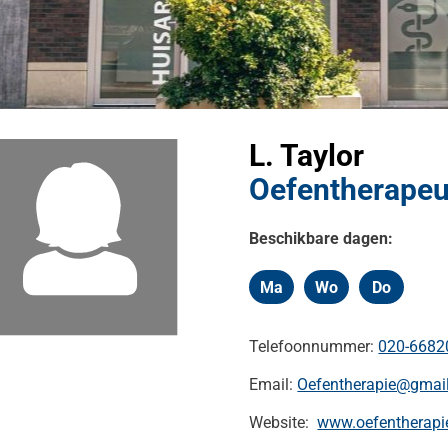
kinformatie
nu
heidsinformatie
L. Taylor
nu
s
Oefentherape
nu
Beschikbare dagen:
Ma
Wo
Do
Maandag
Woensdag
Donderd
Telefoonnummer:
020-6682
Email:
Oefentherapie@gmai
Website:
www.oefentherapi