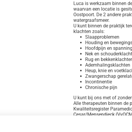
Luca is werkzaam binnen de
waarvan een locatie is ges
Oostpoort. De 2 andere prakt
watergraafsmeer.
U kunt binnen de praktijk ter
klachten zoals:
Slaapproblemen
Houding en bewegings
Hoofdpijn en spannin
Nek en schouderklach
Rug en bekkenklachte
Ademhalingsklachten
Heup, knie en voetkla
Zwangerschap gerelat
Incontinentie
Chronische pijn
U kunt bij ons met of zonde
Alle therapeuten binnen de pr
Kwaliteitsregister Paramedi
Cesar/Mensendieck (VvOC