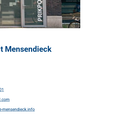
ut Mensendieck
ag
01
l.com
e-mensendieck.info