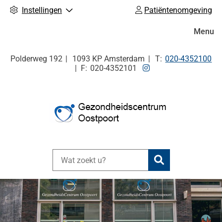
Instellingen
Patiëntenomgeving
Hoofdm
Menu
Tel:
Polderweg
192
1093 KP
Amsterdam
020-4352100
Bezoek
020-4352101
onze
Instagram
pagina
Zoeken