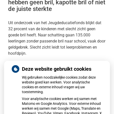
hebben geen bril, kapotte bril of niet
de juiste sterkte
Uit onderzoek van het Jeugdeducatiefonds blijkt dat
32 procent van de kinderen met slecht zicht geen
goede bril heeft. Naar schatting gaan 135.000
leerlingen zonder passende bril naar school, vaak door
geldgebrek. Slecht zicht leidt tot leerproblemen en
hoofdpijn.
Deze website gebruikt cookies
Spoedeisende hulp zag dit
Wij gebruiken noodzakelijke cookies zodat deze
weekend meer mensen met heup-
website goed kan werken. Voor analytische
cookies en externe inhoud vragen wij uw
en polsbreuken binnenkomen
toestemming.
Voor analytische cookies werken wij samen met
Door de gladheid was het afgelopen weekend extra
Matomo en Google Analytics. Voor externe inhoud
werken wij samen met Google (Maps, Translate en
druk op spoedeisende hulpen. Ziekenhuizen zagen
Reviews), YouTube, Vimeo, Facebook, Instagram, X